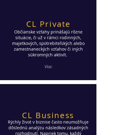
CL Private
Občianske vzťahy prinášajú rôzne
situácie, či už v rámci rodinných,
majetkových, spotrebiteľských alebo
zamestnaneckých vzťahov či iných
súkromných aktivít.
Viac
CL Business
Rýchly život v biznise často neumožňuje
dôslednú analýzu následkov zásadných
rozhodnutí. Napriek tomu, každý