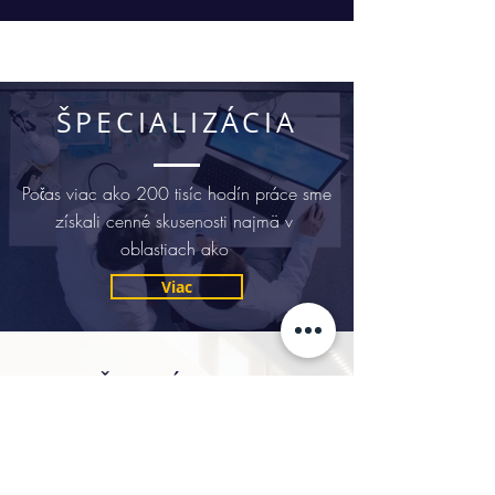
ŠPECIALIZÁCIA
Počas viac ako 200 tisíc hodín práce sme
získali cenné skusenosti najmä v
oblastiach ako
Viac
NAŠE SKÚSENOSTI
Advokátska kancelária Capitol Legal™
bola založená v roku 2007. Od svojho